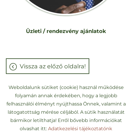
Üzleti / rendezvény ajánlatok
vissza az előző oldalra!
Weboldalunk sütiket (cookie) használ működése
folyamán annak érdekében, hogy a legjobb
Oldal információk
Adatkezelési tájékoztató
felhasználói élményt nyújthassa Önnek, valamint a
Impresszum
Akadálymentesítési nyilatkozat
látogatottság mérése céljából. A sütik használatát
bármikor letilthatja! Erről bővebb információkat
© 2026 - Minden jog fenntartva
olvashat itt:
Adatkezelési tájékoztatónk