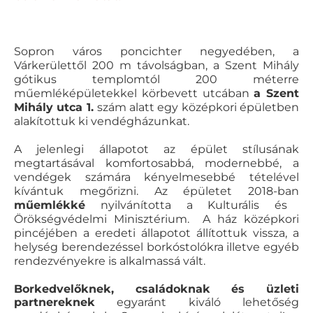
Sopron város poncichter negyedében, a
Várkerülettől 200 m távolságban, a Szent Mihály
gótikus templomtól 200 méterre
műemléképületekkel körbevett utcában
a Szent
Mihály utca 1.
szám alatt egy középkori épületben
alakítottuk ki vendégházunkat.
A jelenlegi állapotot az épület stílusának
megtartásával komfortosabbá, modernebbé, a
vendégek számára kényelmesebbé tételével
kívántuk megőrizni. Az épületet 2018-ban
műemlékké
nyilvánította a Kulturális és
Örökségvédelmi Minisztérium. A ház középkori
pincéjében a eredeti állapotot állítottuk vissza, a
helység berendezéssel borkóstolókra illetve egyéb
rendezvényekre is alkalmassá vált.
Borkedvelőknek, családoknak és üzleti
partnereknek
egyaránt kiváló lehetőség