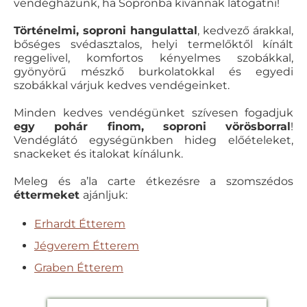
vendégházunk, ha Sopronba kívánnak látogatni!
Történelmi, soproni hangulattal
, kedvező árakkal,
bőséges svédasztalos, helyi termelőktől kínált
reggelivel, komfortos kényelmes szobákkal,
gyönyörű mészkő burkolatokkal és egyedi
szobákkal várjuk kedves vendégeinket.
Minden kedves vendégünket szívesen fogadjuk
egy pohár finom, soproni vörösborral
!
Vendéglátó egységünkben hideg előételeket,
snackeket és italokat kínálunk.
Meleg és a’la carte étkezésre a szomszédos
éttermeket
ajánljuk:
Erhardt Étterem
Jégverem Étterem
Graben Étterem