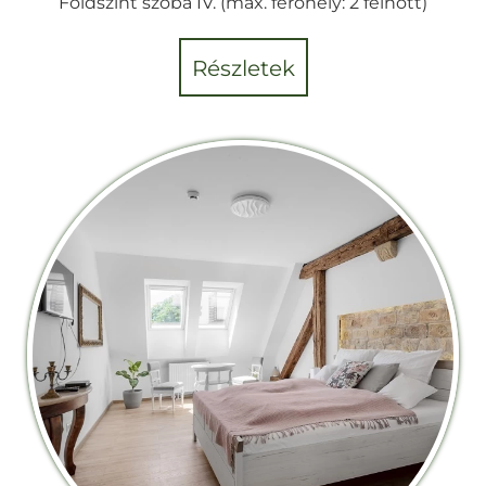
Földszint szoba IV. (max. férőhely: 2 felnőtt)
részletek